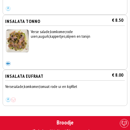
€ 8.50
INSALATA TONNO
Verse salade,komkomer,rode
uien,augurk,kappertjes,olijven en tonijn
€ 8.00
INSALATA EUFRAAT
Versesalade,komkomer,tomaat rode ui en kipfilet
Broodje