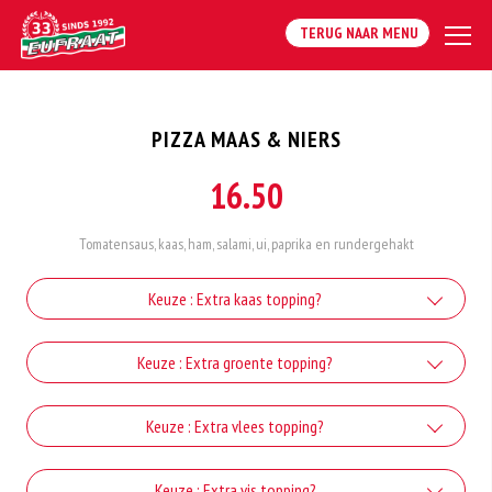
TERUG NAAR MENU
PIZZA MAAS & NIERS
16.50
Tomatensaus, kaas, ham, salami, ui, paprika en rundergehakt
Keuze : Extra kaas topping?
Extra kaas
Keuze : Extra groente topping?
+€1.50
Extra Paprika
Keuze : Extra vlees topping?
Extra Gorgonzola
+€1.50
+€1.50
Extra Doner
Keuze : Extra vis topping?