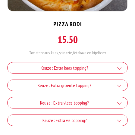
PIZZA RODI
15.50
Tomatensaus, kaas, spinazie, fetakaas en kipdöner
Keuze : Extra kaas topping?
Extra kaas
Keuze : Extra groente topping?
+€1.50
Extra Paprika
Keuze : Extra vlees topping?
Extra Gorgonzola
+€1.50
+€1.50
Extra Doner
Keuze : Extra vis topping?
Extra Tomaat
Extra Mozzarella
+€3.00
+€1.50