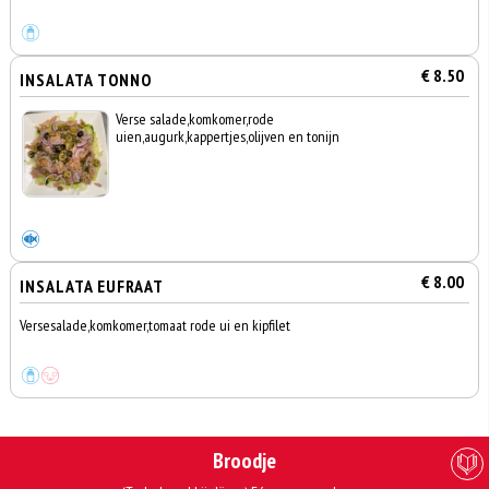
€ 8.50
INSALATA TONNO
Verse salade,komkomer,rode
uien,augurk,kappertjes,olijven en tonijn
€ 8.00
INSALATA EUFRAAT
Versesalade,komkomer,tomaat rode ui en kipfilet
Broodje