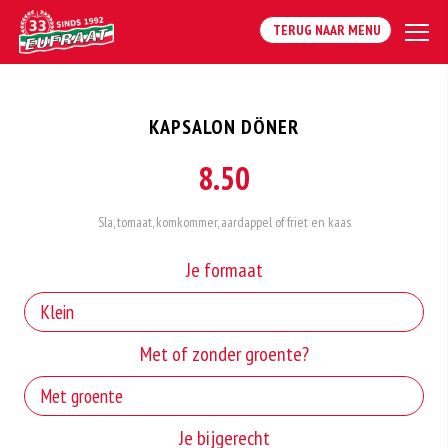
TERUG NAAR MENU
KAPSALON DÖNER
8.50
Sla, tomaat, komkommer, aardappel of friet en kaas
Je formaat
Met of zonder groente?
Je bijgerecht