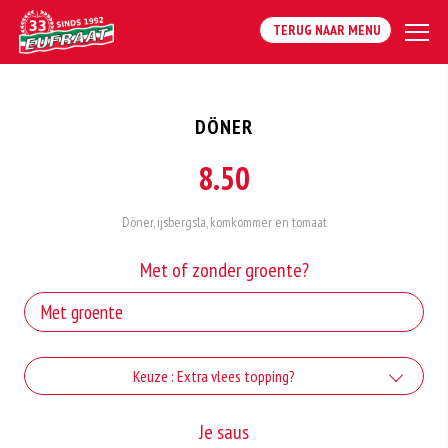
TERUG NAAR MENU
DÖNER
8.50
Döner, ijsbergsla, komkommer en tomaat
Met of zonder groente?
Keuze : Extra vlees topping?
Extra Doner
Je saus