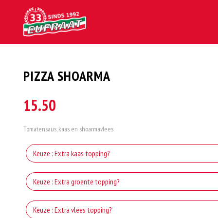
PIZZA SHOARMA
15.50
Tomatensaus, kaas en shoarmavlees
Keuze : Extra kaas topping?
Ex
Keuze : Extra groente topping?
Ext
Keuze : Extra vlees topping?
Extra