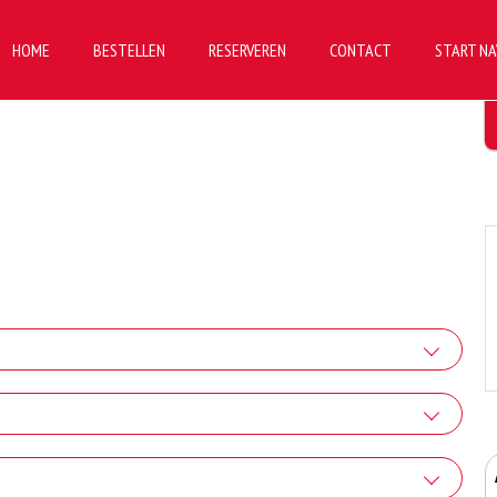
HOME
BESTELLEN
RESERVEREN
CONTACT
START NA
tra kaas
+€1.50
ra Paprika
 Gorgonzola