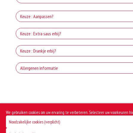
Keuze : Aanpassen?
Ex
Keuze : Extra saus erbij?
Extra 
Keuze : Drankje erbij?
Ex
C
Allergenen informatie
Ext
Ex
Gluten is een eiwit dat van nature voorkomt in bepaalde granen. Voorbeelden
Coca
Extra 
elasticiteit aan de producten die van het meel gemaakt worden. Hoe meer gl
Extr
Dit product is halal
Fan
Extra
We gebruiken cookies om uw ervaring te verbeteren. Selecteer uw voorkeuren hi
Dit product bevat rundvlees
Noodzakelijke cookies (verplicht)
Extr