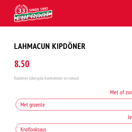
LAHMACUN KIPDÖNER
8.50
Kipdöner, ijsbergsla, komkommer en tomaat
Met of zo
J