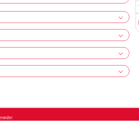
tra kaas
+€1.50
knoflooksaus
tra feta
+€1.00
+€1.50
oca-cola
ra sambal
tra uien
+€2.80
+€1.00
+€1.50
 van glutenhoudende granen zijn tarwe, kamut, spelt, gerst en rogge. Gluten geven
-cola zero
cocktailsaus
uten het meel bevat, des
a jalapenos
+€2.80
+€1.00
+€1.50
ta Orange
 mayonaise
eronder:
+€2.80
+€1.00
Cassis
a chilisaus