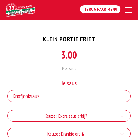
TERUG NAAR MENU
KLEIN PORTIE FRIET
3.00
Met saus
Je saus
Keuze : Extra saus erbij?
Extra knoflooksaus
Keuze : Drankje erbij?