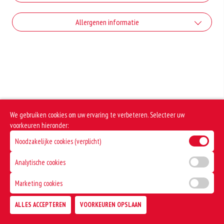
+€1.00
Coca-cola
Allergenen informatie
Extra sambal
+€2.80
+€1.00
Geen aangegeven allergenen.
Coca-cola zero
Extra cocktailsaus
+€2.80
+€1.00
Fanta Orange
Extra mayonaise
+€2.80
+€1.00
We gebruiken cookies om uw ervaring te verbeteren. Selecteer uw
Cassis
Extra chilisaus
voorkeuren hieronder:
Noodzakelijke cookies (verplicht)
+€2.80
+€1.00
Redbull
Extra tomatensaus
Analytische cookies
+€3.20
+€1.00
Marketing cookies
ALLES ACCEPTEREN
VOORKEUREN OPSLAAN
TOEVOEGEN