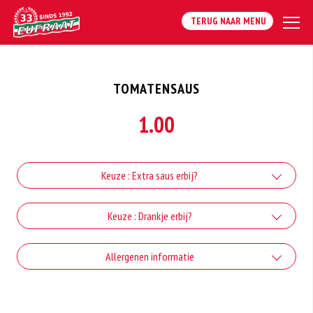
TERUG NAAR MENU
TOMATENSAUS
1.00
Keuze : Extra saus erbij?
Extra knoflooksaus
Keuze : Drankje erbij?
+€1.00
Coca-cola
Allergenen informatie
Extra sambal
+€2.80
+€1.00
Geen aangegeven allergenen.
Coca-cola zero
Extra cocktailsaus