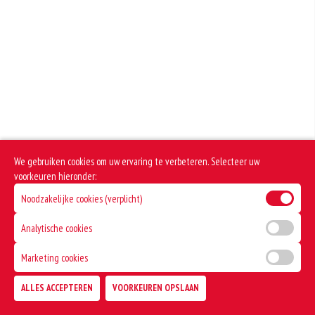
+€2.80
+€1.00
Fanta Orange
Extra mayonaise
+€2.80
+€1.00
Cassis
Extra chilisaus
+€2.80
+€1.00
Redbull
Extra tomatensaus
+€3.20
We gebruiken cookies om uw ervaring te verbeteren. Selecteer uw
+€1.00
voorkeuren hieronder:
Noodzakelijke cookies (verplicht)
Analytische cookies
Marketing cookies
ALLES ACCEPTEREN
VOORKEUREN OPSLAAN
TOEVOEGEN