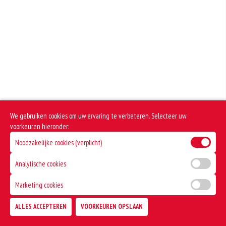
+€2.80
+€1.00
Fanta Orange
Extra mayonaise
+€2.80
+€1.00
Cassis
Extra chilisaus
+€2.80
+€1.00
Redbull
Extra tomatensaus
+€3.20
We gebruiken cookies om uw ervaring te verbeteren. Selecteer uw
+€1.00
voorkeuren hieronder:
Noodzakelijke cookies (verplicht)
Analytische cookies
Marketing cookies
ALLES ACCEPTEREN
VOORKEUREN OPSLAAN
TOEVOEGEN