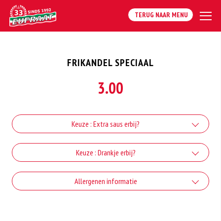
TERUG NAAR MENU
FRIKANDEL SPECIAAL
3.00
Keuze : Extra saus erbij?
Extra knoflooksaus
Keuze : Drankje erbij?
+€1.00
Coca-cola
Allergenen informatie
Extra sambal
+€2.80
+€1.00
Geen aangegeven allergenen.
Coca-cola zero
Extra cocktailsaus