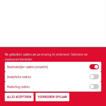
worden. Hoe meer gluten het meel bevat, des
+€2.80
+€1.00
Fanta Orange
Dit product bevat varkensvlees
Extra mayonaise
+€2.80
+€1.00
Cassis
Extra chilisaus
+€2.80
+€1.00
Redbull
Extra tomatensaus
+€3.20
We gebruiken cookies om uw ervaring te verbeteren. Selecteer uw
+€1.00
voorkeuren hieronder:
Noodzakelijke cookies (verplicht)
Analytische cookies
Marketing cookies
ALLES ACCEPTEREN
VOORKEUREN OPSLAAN
TOEVOEGEN