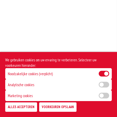
worden. Hoe meer gluten het meel bevat, des
+€2.80
+€1.00
Fanta Orange
Dit product bevat varkensvlees
Extra mayonaise
+€2.80
+€1.00
Cassis
Extra chilisaus
+€2.80
+€1.00
Redbull
Extra tomatensaus
+€3.20
We gebruiken cookies om uw ervaring te verbeteren. Selecteer uw
+€1.00
voorkeuren hieronder:
Noodzakelijke cookies (verplicht)
Analytische cookies
Marketing cookies
ALLES ACCEPTEREN
VOORKEUREN OPSLAAN
TOEVOEGEN