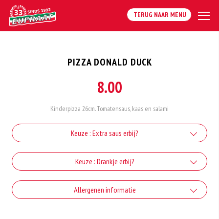
TERUG NAAR MENU
PIZZA DONALD DUCK
8.00
Kinderpizza 26cm. Tomatensaus, kaas en salami
Keuze : Extra saus erbij?
Extra knoflooksaus
Keuze : Drankje erbij?
+€1.00
Coca-cola
Allergenen informatie
Extra sambal
+€2.80
+€1.00
Gluten is een eiwit dat van nature voorkomt in bepaalde granen.