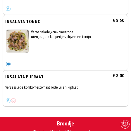
€ 8.50
INSALATA TONNO
Verse salade,komkomer,rode
uien,augurk,kappertjes,olijven en tonijn
€ 8.00
INSALATA EUFRAAT
Versesalade,komkomer,tomaat rode ui en kipfilet
Broodje